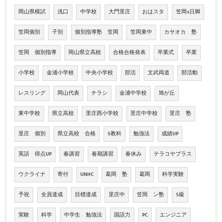
岡山県模試
浅口
中学校
大門里庄
おはスタ
笠岡s日脚
笠岡個別
子別
個別指導塾 笠岡
笠岡東中
カサオカ 塾
笠岡 個別指導
岡山県立高校
合格合格発表
卒業式
卒業
小学校
金浦小学校
中央小学校
部活
文武両道
部活動
レスリング
岡山代表
チラシ
金浦中学校
旭が丘
東中学校
県立高校
里庄西小学校
里庄中学校
里庄 塾
里庄 個別
県立高校 合格
5教科
勉強法
成績UP
英語 得点UP
春講習
春期講習
春休み
テラコヤプラス
ウクライナ
寄付
UNHC
葛岡 塾
葛岡
科学実験
予祝
全員達成
目標達成
里庄中
笠岡 ン塾
5級
実験
科学
中学生 勉強法
国語力
PC
エンジニア