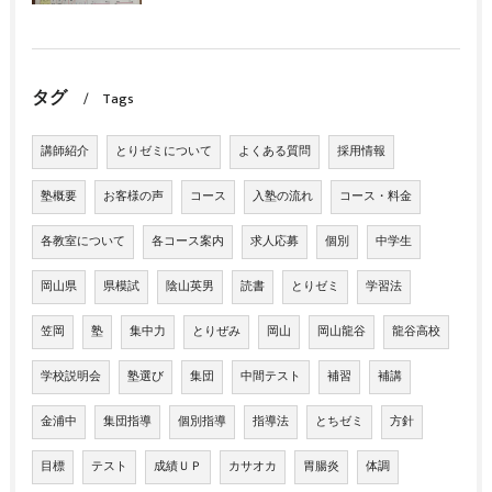
タグ
Tags
講師紹介
とりゼミについて
よくある質問
採用情報
塾概要
お客様の声
コース
入塾の流れ
コース・料金
各教室について
各コース案内
求人応募
個別
中学生
岡山県
県模試
陰山英男
読書
とりゼミ
学習法
笠岡
塾
集中力
とりぜみ
岡山
岡山龍谷
龍谷高校
学校説明会
塾選び
集団
中間テスト
補習
補講
金浦中
集団指導
個別指導
指導法
とちゼミ
方針
目標
テスト
成績ＵＰ
カサオカ
胃腸炎
体調