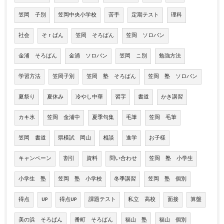
笠岡 子別
笠岡中央小学校
苦手
定期テスト
理科
社会
そｒばん
笠岡 そろばん
笠岡 ソロバン
金浦 そろばん
金浦 ソロバン
笠岡 こ別
勉強方法
学習方法
笠岡子別
笠岡 塾 そろばん
笠岡 塾 ソロバン
夏祭り
夏休み
冷やし中華
習字
書道
かき講習
カキ氷
笠岡 金浦中
夏季句集
毛筆
笠岡 毛筆
笠岡 書道
県模試 岡山
相談
進学
お子様
キャンペーン
割引
資料
問い合わせ
笠岡 塾 小学生
小学生 塾
笠岡 塾 小学校
冬季講習
笠岡 塾 個別
得点
UP
得点UP
課題テスト
私立 高校
面接
算盤
美の浜 そろばん
番町 そろばん
福山 塾
福山 個別