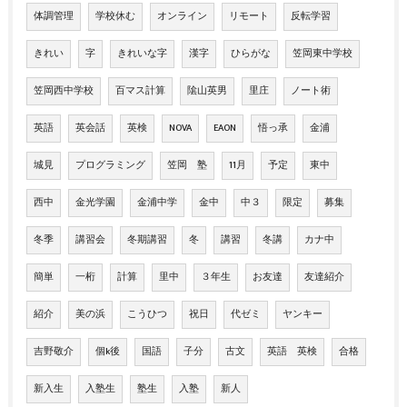
体調管理
学校休む
オンライン
リモート
反転学習
きれい
字
きれいな字
漢字
ひらがな
笠岡東中学校
笠岡西中学校
百マス計算
隂山英男
里庄
ノート術
英語
英会話
英検
NOVA
EAON
悟っ承
金浦
城見
プログラミング
笠岡 塾
11月
予定
東中
西中
金光学園
金浦中学
金中
中３
限定
募集
冬季
講習会
冬期講習
冬
講習
冬講
カナ中
簡単
一桁
計算
里中
３年生
お友達
友達紹介
紹介
美の浜
こうひつ
祝日
代ゼミ
ヤンキー
吉野敬介
個k後
国語
子分
古文
英語 英検
合格
新入生
入塾生
塾生
入塾
新人