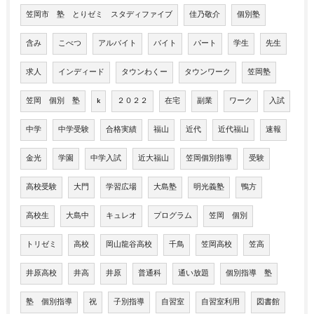
笠岡市 塾 とりゼミ スタディファイブ
佳乃敬介
個別塾
含み
こべつ
アルバイト
バイト
パート
学生
先生
求人
インディード
タウンわくー
タウンワーク
笠岡塾
笠岡 個別 塾
k
２０２２
在宅
副業
ワーク
入試
中学
中学受験
合格実績
福山
近代
近代福山
速報
金光
学園
中学入試
近大福山
笠岡個別指導
受験
高校受験
大門
学習広場
大島塾
明光義塾
鴨方
高校生
大島中
キュレオ
プログラム
笠岡 個別
トリゼミ
高校
岡山龍谷高校
千鳥
笠岡高校
笠高
井原高校
井高
井原
普通科
通い放題
個別指導 塾
塾 個別指導
祝
子別指導
自習室
自習室利用
図書館