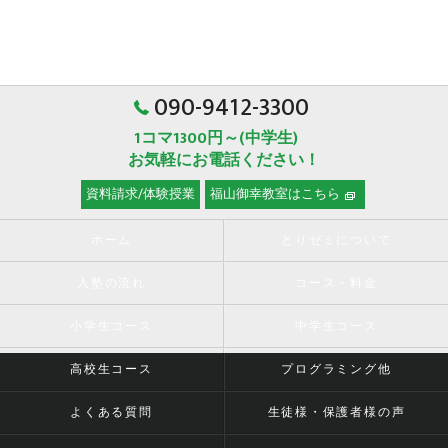
090-9412-3300
1コマ1300円～(中学生)
お気軽にお電話ください！
資料請求/体験授業
福山御幸教室はこちら
ホーム
とりゼミについて
入塾の流れ
コース・料金
小学生コース
中学生コース
高校生コース
プログラミング他
よくある質問
生徒様・保護者様の声