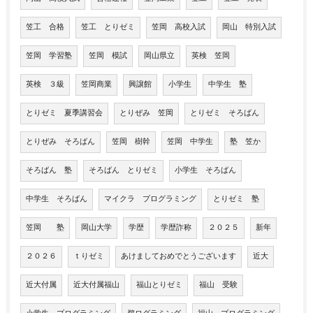
笠工 合格
笠工 とりゼミ
笠岡 高校入試
岡山 特別入試
笠岡 学習塾
笠岡 模試
岡山県立
英検 笠岡
英検 ３級
笠岡商業
興譲館
小学生
中学生 塾
とりゼミ 夏季講習会
とりぜみ 笠岡
とりゼミ そろばん
とりぜみ そろばん
笠岡 樹幹
笠岡 中学生
塾 笠か
そろばん 塾
そろばん とりゼミ
小学生 そろばん
中学生 そろばん
マイクラ プログラミング
とりゼミ 塾
笠岡 塾
岡山大学
学歴
学歴詐称
２０２５
新年
２０２６
ｔりゼミ
あけましておめでとうございます
近大
近大付属
近大付属福山
福山とりゼミ
福山 受験