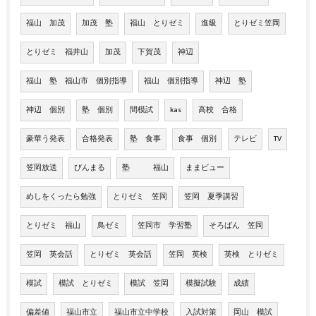
福山 加茂
加茂 塾
福山 とりゼミ
進級
とりゼミ笠岡
とりゼミ 福井山
加茂
下賀茂
神辺
福山 塾 福山市 個別指導
福山 個別指導
神辺 塾
神辺 個別
塾 個別
間模試
kas
高校 合格
豪華う発表
合格発表
塾 食事
食事 個別
テレビ
TV
笠岡放送
びんまる
塾 福山
ままビュー
めしをくったら勉強
とりゼミ 笠岡
笠岡 夏季講習
とりゼミ 福山
鳥ゼミ
笠岡市 学習塾
そろばん 笠岡
笠岡 英会話
とりゼミ 英会話
笠岡 英検
英検 とりゼミ
模試
模試 とりゼミ
模試 笠岡
模擬試験
成績
偏差値
福山市立
福山市立中学校
入試対策
岡山 模試