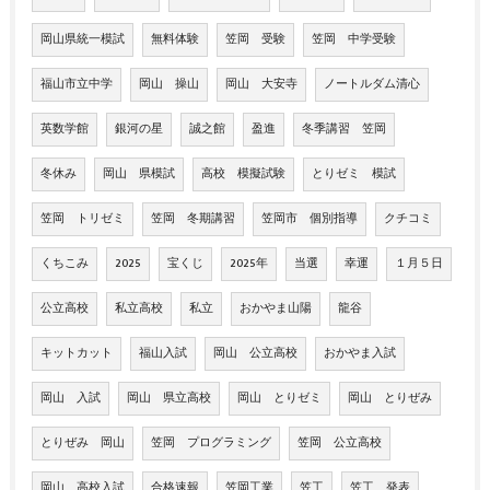
岡山県統一模試
無料体験
笠岡 受験
笠岡 中学受験
福山市立中学
岡山 操山
岡山 大安寺
ノートルダム清心
英数学館
銀河の星
誠之館
盈進
冬季講習 笠岡
冬休み
岡山 県模試
高校 模擬試験
とりゼミ 模試
笠岡 トリゼミ
笠岡 冬期講習
笠岡市 個別指導
クチコミ
くちこみ
2025
宝くじ
2025年
当選
幸運
１月５日
公立高校
私立高校
私立
おかやま山陽
龍谷
キットカット
福山入試
岡山 公立高校
おかやま入試
岡山 入試
岡山 県立高校
岡山 とりゼミ
岡山 とりぜみ
とりぜみ 岡山
笠岡 プログラミング
笠岡 公立高校
岡山 高校入試
合格速報
笠岡工業
笠工
笠工 発表