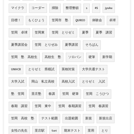
マイクラ
コーダー
掃除
整理整頓
s
4S
jyuku
目標！
もくひょう
笠岡市 塾
QUREO
体験会
卓球
笠岡 卓球
笠岡東
笠岡 とりゼミ
夏季
夏季 講習
夏季講習会
笠岡 とりぜみ
夏季講習
そろばん
笠岡 塾 高校生
高校生 塾
ソロバン
硬筆
新学期
UNHCR
とりゼミ 県模試
英検対策
大学共通テスト
大学入試
岡山 私立高校
高校入試
とりゼミ 入試
塾 笠岡
里庄塾
春講
笠岡 硬筆
笠岡 こうひつ
春期 講習
笠岡 東中
笠岡 春期講習
笠岡 春講習
笠岡 高校 塾
テスト範囲
出題範囲
新規
新規出店
女性の先生
里庄駅
tori
期末テスト
里用
とり