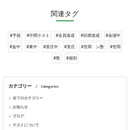
関連タグ
#予祝
#中間テスト
#全員達成
#目標達成
#金浦中
#金中
#東中
#里庄中
#里庄
#笠岡 ン塾
#笠岡
#塾
#個別
カテゴリー
Categories
全てのカテゴリー
お知らせ
ブログ
テストについて