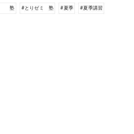
岡 塾
#とりゼミ 塾
#夏季
#夏季講習