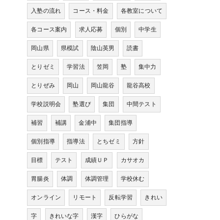
入塾の流れ
コース・料金
各教室について
各コース案内
求人応募
個別
中学生
岡山県
県模試
陰山英男
読書
とりゼミ
学習法
笠岡
塾
集中力
とりぜみ
岡山
岡山龍谷
龍谷高校
学校説明会
塾選び
集団
中間テスト
補習
補講
金浦中
集団指導
個別指導
指導法
とちゼミ
方針
目標
テスト
成績ＵＰ
カサオカ
胃腸炎
体調
体調管理
学校休む
オンライン
リモート
反転学習
きれい
字
きれいな字
漢字
ひらがな