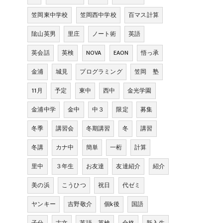
笠岡東中学校
笠岡西中学校
百マス計算
隂山英男
里庄
ノート術
英語
英会話
英検
NOVA
EAON
悟っ承
金浦
城見
プログラミング
笠岡 塾
11月
予定
東中
西中
金光学園
金浦中学
金中
中３
限定
募集
冬季
講習会
冬期講習
冬
講習
冬講
カナ中
簡単
一桁
計算
里中
３年生
お友達
友達紹介
紹介
美の浜
こうひつ
祝日
代ゼミ
ヤンキー
吉野敬介
個k後
国語