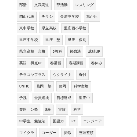
部活
文武両道
部活動
レスリング
岡山代表
チラシ
金浦中学校
旭が丘
東中学校
県立高校
里庄西小学校
里庄中学校
里庄 塾
里庄 個別
県立高校 合格
5教科
勉強法
成績UP
英語 得点UP
春講習
春期講習
春休み
テラコヤプラス
ウクライナ
寄付
UNHC
葛岡 塾
葛岡
科学実験
予祝
全員達成
目標達成
里庄中
笠岡 ン塾
5級
実験
科学
中学生 勉強法
国語力
PC
エンジニア
マイクラ
コーダー
掃除
整理整頓