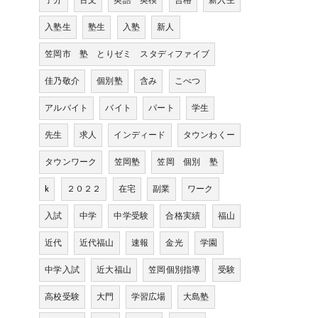
子分
古文
英語 英検
合格
新入生
入塾生
塾生
入塾
新人
笠岡市 塾 とりゼミ スタディファイブ
佳乃敬介
個別塾
含み
こべつ
アルバイト
バイト
パート
学生
先生
求人
インディード
タウンわくー
タウンワーク
笠岡塾
笠岡 個別 塾
k
２０２２
在宅
副業
ワーク
入試
中学
中学受験
合格実績
福山
近代
近代福山
速報
金光
学園
中学入試
近大福山
笠岡個別指導
受験
高校受験
大門
学習広場
大島塾