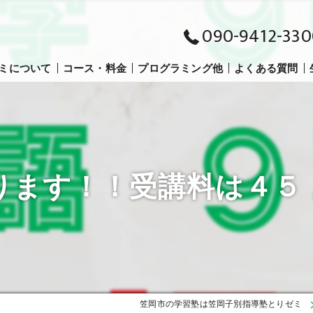
090-9412-330
ミについて
コース・料金
プログラミング他
よくある質問
小学生コース
中学生コース
ります！！受講料は４５
高校生コース
笠岡市の学習塾は笠岡子別指導塾とりゼミ