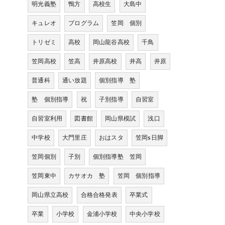
明光義塾
鴨方
高校生
大島中
キュレオ
プログラム
笠岡 個別
トリゼミ
高校
岡山龍谷高校
千鳥
笠岡高校
笠高
井原高校
井高
井原
普通科
通い放題
個別指導 塾
塾 個別指導
祝
子別指導
自習室
自習室利用
図書館
岡山県模試
浅口
中学校
大門里庄
おはスタ
笠岡s日脚
笠岡個別
子別
個別指導塾 笠岡
笠岡東中
カサオカ 塾
笠岡 個別指導
岡山県立高校
合格合格発表
卒業式
卒業
小学校
金浦小学校
中央小学校