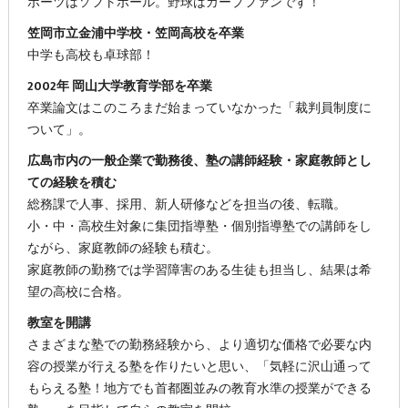
ポーツはソフトボール。野球はカープファンです！
笠岡市立金浦中学校・笠岡高校を卒業
中学も高校も卓球部！
2002年 岡山大学教育学部を卒業
卒業論文はこのころまだ始まっていなかった「裁判員制度に
ついて」。
広島市内の一般企業で勤務後、塾の講師経験・家庭教師とし
ての経験を積む
総務課で人事、採用、新人研修などを担当の後、転職。
小・中・高校生対象に集団指導塾・個別指導塾での講師をし
ながら、家庭教師の経験も積む。
家庭教師の勤務では学習障害のある生徒も担当し、結果は希
望の高校に合格。
教室を開講
さまざまな塾での勤務経験から、より適切な価格で必要な内
容の授業が行える塾を作りたいと思い、「気軽に沢山通って
もらえる塾！地方でも首都圏並みの教育水準の授業ができる