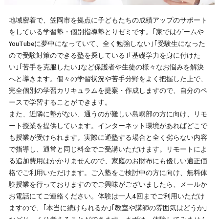
地域密着で、笠岡市を拠点に子どもたちの成績アップのサポート
をしている学習塾・個別指導塾とりゼミです。｢家ではゲームや
YouTubeに夢中になっていて、全く勉強しない｣｢受験生になった
ので受験対策のできる塾を探している｣｢基礎学力を身に付けた
い｣｢苦手を克服したい｣など保護者や生徒の様々なお悩みを解決
へと導きます。個々の学習状況や苦手分野をよく把握した上で、
完全個別の学習カリキュラムを提案・作成しますので、自分のペ
ースで学習することができます。
また、近隣に塾がない、通うのが難しい島嶼部の方に向け、リモ
ート授業を提供しています。インターネット環境があればどこで
も授業が受けられます。実際に通塾する場合と全く劣らない内容
で指導し、通常と同じ料金でご受講いただけます。リモートによ
る追加費用はかかりませんので、家庭のお財布にも優しい適正価
格でご利用いただけます。ご入塾をご検討中の方に向け、無料体
験授業を行っておりますのでご興味がございましたら、メールか
お電話にてご連絡ください。体験は一人4回までご利用いただけ
ますので、｢本当に続けられるか｣｢教室や講師の雰囲気はどうか｣